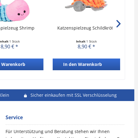
spielzeug Shrimp
Katzenspielzeug Schildkröte
Kat
Inhalt
1 Stück
Inhalt
1 Stück
8,90 € *
8,90 € *
Warenkorb
In den
Warenkorb
Klein
Sicher einkaufen mit SSL Verschlüsselung
Service
Für Unterstützung und Beratung stehen wir Ihnen