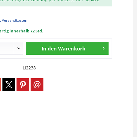
l. Versandkosten
rtig innerhalb 72 Std.
In den
Warenkorb
LI22381