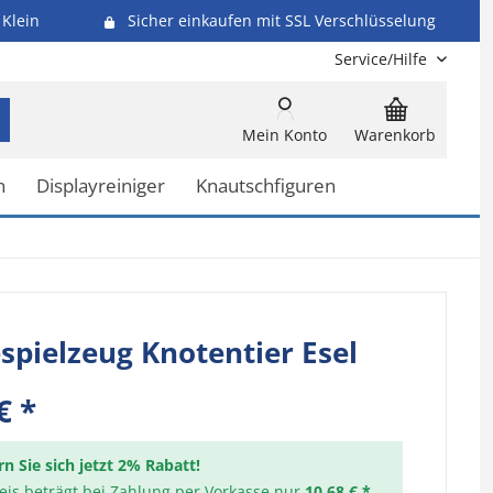
Klein
Sicher einkaufen mit SSL Verschlüsselung
Service/Hilfe
Mein Konto
Warenkorb
n
Displayreiniger
Knautschfiguren
pielzeug Knotentier Esel
€ *
rn Sie sich jetzt 2% Rabatt!
reis beträgt bei Zahlung per Vorkasse nur
10,68 € *