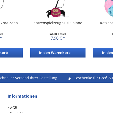
 Zora Zahn
Katzenspielzeug Susi Spinne
Katzen
ück
Inhalt
1 Stück
 *
7,90 € *
korb
In den
Warenkorb
In den
schneller Versand Ihrer Bestellung
Geschenke für Groß & 
Informationen
AGB