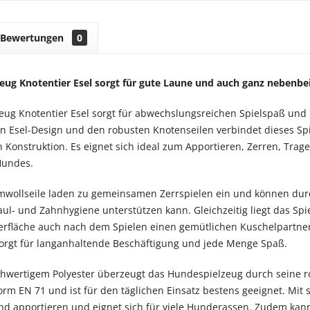
Bewertungen
0
eug Knotentier Esel sorgt für gute Laune und auch ganz nebenbe
ug Knotentier Esel sorgt für abwechslungsreichen Spielspaß und be
n Esel-Design und den robusten Knotenseilen verbindet dieses Spi
n Konstruktion. Es eignet sich ideal zum Apportieren, Zerren, Trag
 Hundes.
mwollseile laden zu gemeinsamen Zerrspielen ein und können durc
aul- und Zahnhygiene unterstützen kann. Gleichzeitig liegt das S
erfläche auch nach dem Spielen einen gemütlichen Kuschelpartner
sorgt für langanhaltende Beschäftigung und jede Menge Spaß.
chwertigem Polyester überzeugt das Hundespielzeug durch seine 
rm EN 71 und ist für den täglichen Einsatz bestens geeignet. Mit s
nd apportieren und eignet sich für viele Hunderassen. Zudem ka