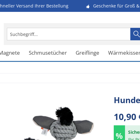
hneller Versand Ihrer Bestellung
Geschenke für Groß & 
 Magnete
Schmusetücher
Greiflinge
Wärmekisse
Hundes
10,90 
Siche
Ihr P