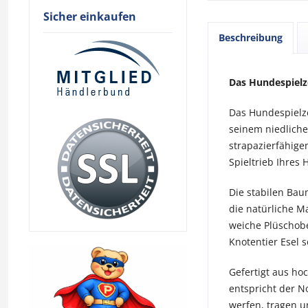
Sicher einkaufen
Beschreibung
Das Hundespielz
Das Hundespielze
seinem niedliche
strapazierfähige
Spieltrieb Ihres
Die stabilen Bau
die natürliche M
weiche Plüschob
Knotentier Esel 
Gefertigt aus ho
entspricht der No
werfen, tragen u