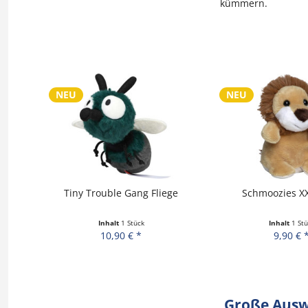
kümmern.
NEU
NEU
käfer
Tiny Trouble Gang Fliege
Schmoozies X
Inhalt
1 Stück
Inhalt
1 Stü
10,90 € *
9,90 € 
Große Auswa