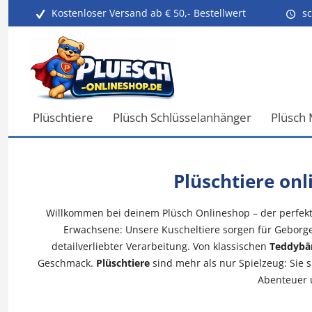
Kostenloser Versand ab € 50,- Bestellwert
sc
Plüschtiere
Plüsch Schlüsselanhänger
Plüsch
Plüschtiere onl
Willkommen bei deinem Plüsch Onlineshop – der perfekte
Erwachsene: Unsere Kuscheltiere sorgen für Geborgen
detailverliebter Verarbeitung. Von klassischen
Teddybä
Geschmack.
Plüschtiere
sind mehr als nur Spielzeug: Sie 
Abenteuer u