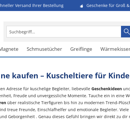
hneller Versand Ihrer Bestellung
Geschenke für Groß & 
 Magnete
Schmusetücher
Greiflinge
Wärmekisse
ine kaufen – Kuscheltiere für Kin
n Adresse für kuschelige Begleiter, liebevolle
Geschenkideen
und 
heit, Freude und unvergessliche Momente. Tauche ein in eine Wel
ren
über realistische Tierfiguren bis hin zu modernen Trend-Plüsc
sind treue Freunde, Einschlafhelfer und emotionale Begleiter. Vie
nd Geborgenheit . Genau dieses Gefühl bringen wir direkt zu dir