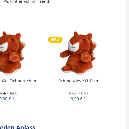
Plüschtier voll im Trend.
NEU
NE
 XXL Eichhörnchen
Schmoozies XXL Elch
nhalt
1 Stück
Inhalt
1 Stück
9,90 € *
9,90 € *
jeden Anlass