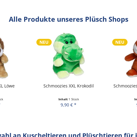
Alle Produkte unseres Plüsch Shops
NEU
NEU
XL Löwe
Schmoozies XXL Krokodil
Schmoozies
ck
Inhalt
1 Stück
I
*
9,90 € *
hl an Kuscheltieren und Plüschtieren für 