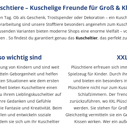
schtiere – Kuschelige Freunde für Groß & K
den Tag. Ob als Geschenk, Trostspender oder Dekoration – ein Kusch
arbeitung sind unsere Stofftiere besonders angenehm zum Kuschel
ausenden Varianten bieten moderne Shops eine enorme Vielfalt – 
ren . So findest du garantiert genau das
Kuscheltier
, das perfekt zu
o wichtig sind
XXL
klung von Kindern und sind weit
Plüschtiere erfreuen sich im
itteln Geborgenheit und helfen
Spielzeug für Kinder. Durch i
en Situationen wie dem ersten
und bieten ein besonders i
heit bieten Kuscheltiere einen
Plüschtiere nicht nur zum Kus
u ihrem Lieblingskuscheltier auf
Schlafzimmern. Der Trend
ihre Gedanken und Gefühle
zurückzuführen, wo XXL Plüsc
e Fantasie und Kreativität. Beim
werden. Sie stehen für Gro
len und entwickeln soziale
Gleichzeitig vermitteln sie ein G
dem sie sich um ihr Kuscheltier
Kissen wirken. Wer ein auß