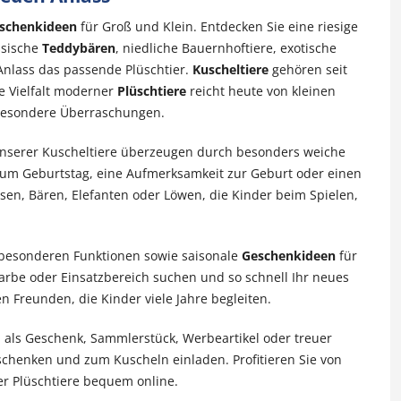
schenkideen
für Groß und Klein. Entdecken Sie eine riesige
ssische
Teddybären
, niedliche Bauernhoftiere, exotische
Anlass das passende Plüschtier.
Kuscheltiere
gehören seit
e Vielfalt moderner
Plüschtiere
reicht heute von kleinen
 besondere Überraschungen.
e unserer Kuscheltiere überzeugen durch besonders weiche
zum Geburtstag, eine Aufmerksamkeit zur Geburt oder einen
asen, Bären, Elefanten oder Löwen, die Kinder beim Spielen,
besonderen Funktionen sowie saisonale
Geschenkideen
für
arbe oder Einsatzbereich suchen und so schnell Ihr neues
n Freunden, die Kinder viele Jahre begleiten.
 als Geschenk, Sammlerstück, Werbeartikel oder treuer
 schenken und zum Kuscheln einladen. Profitieren Sie von
er Plüschtiere bequem online.