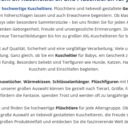
r
hochwertige Kuscheltiere
, Plüschtiere und liebevoll gestaltete
Ge
en höherschlagen lassen und auch Erwachsene begeistern. Ob kla
abys oder besondere Sammlerstücke – bei uns finden Sie für jeden 
enken Geborgenheit, Freude und unvergessliche Erinnerungen. Di
etreue Tiernachbildungen bis hin zu großen XXL-Kuscheltieren für
 auf Qualität, Sicherheit und eine sorgfältige Verarbeitung. Viel
lung. Ganz gleich, ob Sie ein
Kuscheltier
für Babys, ein Geschenk 
e fündig. Besonders beliebt sind Tierfiguren wie Hunde, Katzen, H
Kuscheln und Einschlafen begleiten.
usetücher
,
Wärmekissen
,
Schlüsselanhänger
,
Plüschfiguren
mit 
 unserer großen Auswahl können Sie gezielt nach Tierart, Größe, F
 fördern die Fantasie, spenden Trost und werden oft zu langjährige
t und finden Sie hochwertige
Plüschtiere
für jede Altersgruppe. Ob
große Auswahl an liebevoll gestalteten Kuscheltieren, die Freude
 großen Produktvielfalt und entdecken Sie die faszinierende Welt d