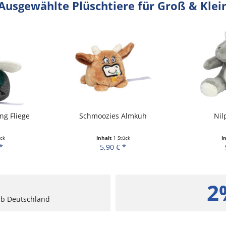
Ausgewählte Plüschtiere für Groß & Klei
ng Fliege
Schmoozies Almkuh
Nil
ck
Inhalt
1 Stück
I
*
5,90 € *
2
alb Deutschland