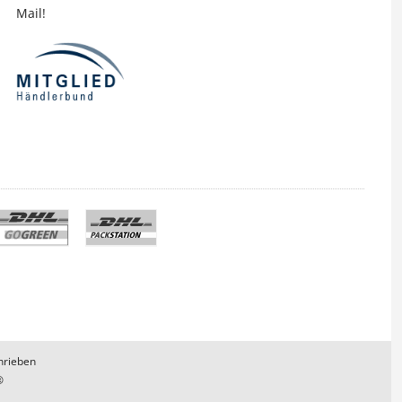
Mail!
hrieben
®