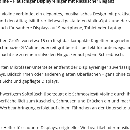
ine – Flauschiger Displayreiniger mit klassischer Eleganz
ioline verbindet ein elegantes, musikalisches Design mit praktisch
d den Alltag. Mit ihrer liebevoll gestalteten Violin-Optik und der 
uch für saubere Displays auf Smartphone, Tablet oder Laptop.
chen Größe von etwa 15 cm liegt das kompakte Kugeltier angenehm
chmoozies® Violine jederzeit griffbereit – perfekt für unterwegs, 
 macht sie zu einem stilvollen Hingucker auf jedem Schreibtisch.
erten Mikrofaser-Unterseite entfernt der Displayreiniger zuverläs
ys, Bildschirmen oder anderen glatten Oberflächen – ganz ohne zusä
re Sicht und gepflegte Displays.
chwertigem Softplüsch überzeugt die Schmoozies® Violine durch i
berfläche lädt zum Kuscheln, Schmusen und Drücken ein und macht
e Werbeanbringung erfolgt auf einem Fähnchen an der Unterseite un
er Helfer für saubere Displays, origineller Werbeartikel oder musi