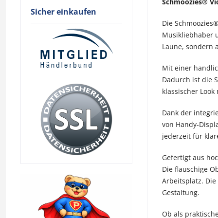
Schmoozies® Viol
Sicher einkaufen
Die Schmoozies® V
Musikliebhaber un
Laune, sondern a
Mit einer handli
Dadurch ist die S
klassischer Look
Dank der integri
von Handy-Displa
jederzeit für kla
Gefertigt aus ho
Die flauschige O
Arbeitsplatz. Di
Gestaltung.
Ob als praktisch