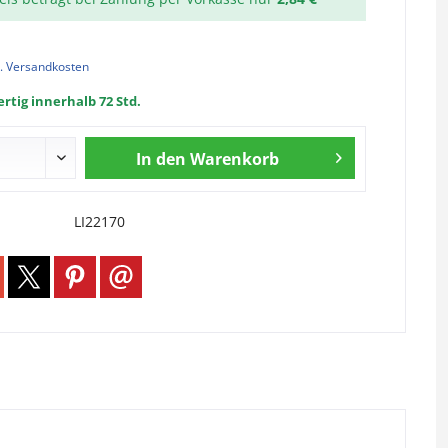
l. Versandkosten
rtig innerhalb 72 Std.
In den
Warenkorb
LI22170