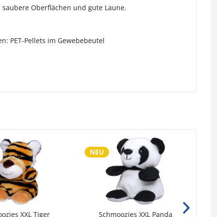
rei saubere Oberflächen und gute Laune.
nnen: PET-Pellets im Gewebebeutel
NEU
N
ozies XXL Tiger
Schmoozies XXL Panda