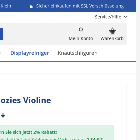
Klein
Sicher einkaufen mit SSL Verschlüsselung
Service/Hilfe
Mein Konto
Warenkorb
n
Displayreiniger
Knautschfiguren
zies Violine
 *
rn Sie sich jetzt 2% Rabatt!
reis beträgt bei Zahlung per Vorkasse nur
2,84 € *