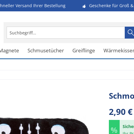
hneller Versand Ihrer Bestellung
Geschenke für Groß & 
 Magnete
Schmusetücher
Greiflinge
Wärmekisse
Schmoo
2,90 €
Siche
Ihr P