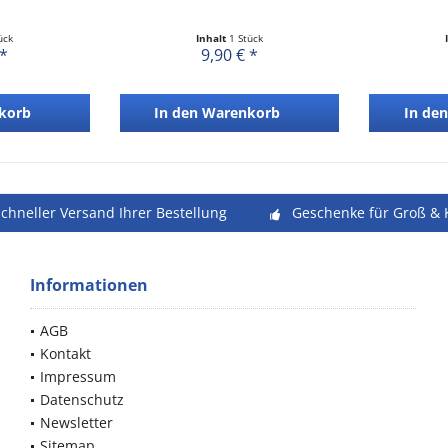
ück
Inhalt
1 Stück
 *
9,90 € *
korb
In den
Warenkorb
In den
schneller Versand Ihrer Bestellung
Geschenke für Groß & 
Informationen
AGB
Kontakt
Impressum
Datenschutz
Newsletter
Sitemap