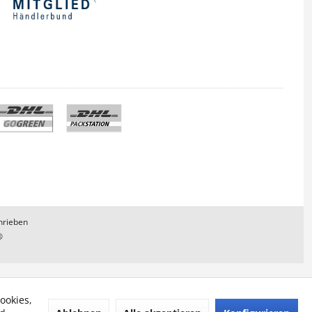
hrieben
®
ookies,