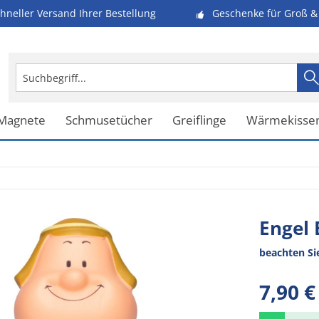
hneller Versand Ihrer Bestellung
Geschenke für Groß & 
 Magnete
Schmusetücher
Greiflinge
Wärmekisse
Engel 
beachten Si
7,90 €