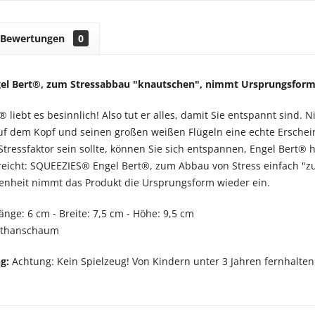
Bewertungen
0
l Bert®, zum Stressabbau "knautschen", nimmt Ursprungsform 
 liebt es besinnlich! Also tut er alles, damit Sie entspannt sind. 
uf dem Kopf und seinen großen weißen Flügeln eine echte Ersche
Stressfaktor sein sollte, können Sie sich entspannen, Engel Bert® 
 reicht: SQUEEZIES® Engel Bert®, zum Abbau von Stress einfach 
enheit nimmt das Produkt die Ursprungsform wieder ein.
änge: 6 cm - Breite: 7,5 cm - Höhe: 9,5 cm
ethanschaum
ng:
Achtung: Kein Spielzeug! Von Kindern unter 3 Jahren fernhalten.