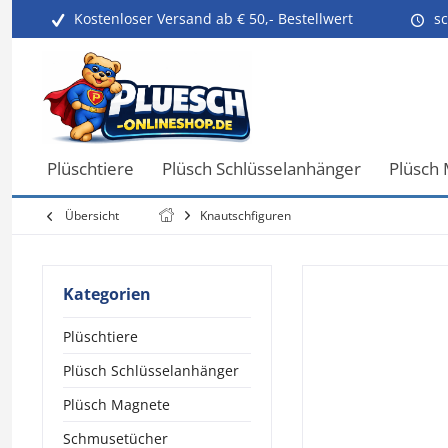
Kostenloser Versand ab € 50,- Bestellwert
sc
Plüschtiere
Plüsch Schlüsselanhänger
Plüsch
Übersicht
Knautschfiguren
Kategorien
Plüschtiere
Plüsch Schlüsselanhänger
Plüsch Magnete
Schmusetücher