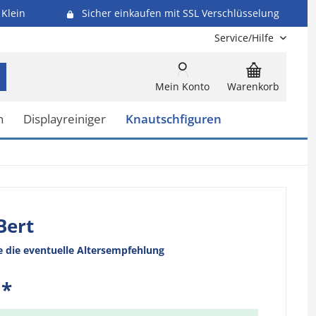
Klein
Sicher einkaufen mit SSL Verschlüsselung
Service/Hilfe
Mein Konto
Warenkorb
n
Displayreiniger
Knautschfiguren
Bert
e die eventuelle Altersempfehlung
 *