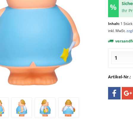
Siche
Ihr P
Inhalt:
1 Stück
inkl. MwSt.
zzg
versandfe
Artikel-Nr.: