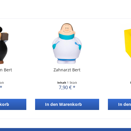
n Bert
Zahnarzt Bert
ück
Inhalt
1 Stück
 *
7,90 € *
korb
In den
Warenkorb
In den