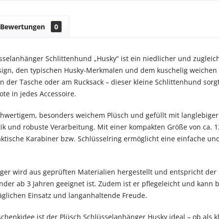
Bewertungen
0
sselanhänger Schlittenhund „Husky“ ist ein niedlicher und zugleich
sign, den typischen Husky-Merkmalen und dem kuschelig weichen Plü
n der Tasche oder am Rucksack – dieser kleine Schlittenhund sorg
ote in jedes Accessoire.
chwertigem, besonders weichem Plüsch und gefüllt mit langlebige
 und robuste Verarbeitung. Mit einer kompakten Größe von ca. 12 
aktische Karabiner bzw. Schlüsselring ermöglicht eine einfache un
er wird aus geprüften Materialien hergestellt und entspricht de
inder ab 3 Jahren geeignet ist. Zudem ist er pflegeleicht und kann
täglichen Einsatz und langanhaltende Freude.
schenkidee ist der Plüsch Schlüsselanhänger Husky ideal – ob als k