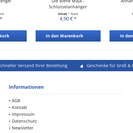
zengel
Die Biene Maja -
Anhän
Schlüsselanhänger
ück
Inhalt
1 Stück
 *
4,90 € *
korb
In den
Warenkorb
In den
schneller Versand Ihrer Bestellung
Geschenke für Groß & 
Informationen
AGB
Kontakt
Impressum
Datenschutz
Newsletter