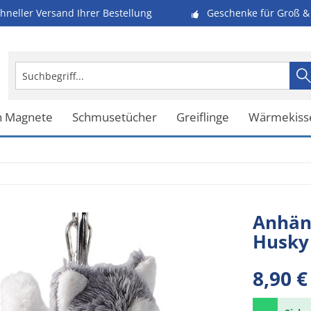
hneller Versand Ihrer Bestellung
Geschenke für Groß & 
h Magnete
Schmusetücher
Greiflinge
Wärmekiss
Anhän
Husky
8,90 €