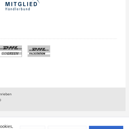
hrieben
®
ookies,