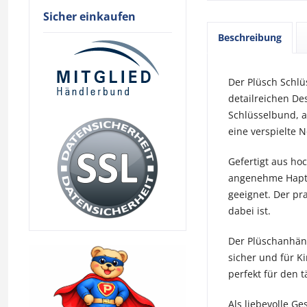
Sicher einkaufen
Beschreibung
Der Plüsch Schlü
detailreichen De
Schlüsselbund, a
eine verspielte N
Gefertigt aus ho
angenehme Haptik
geeignet. Der pr
dabei ist.
Der Plüschanhäng
sicher und für K
perfekt für den 
Als liebevolle Ge