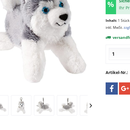
Siche
Ihr P
Inhalt:
1 Stück
inkl. MwSt.
zzg
versandfe
Artikel-Nr.: