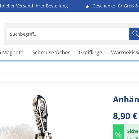
hneller Versand Ihrer Bestellung
Geschenke für Groß & 
h Magnete
Schmusetücher
Greiflinge
Wärmekiss
Anhän
8,90 €
Siche
Ihr P