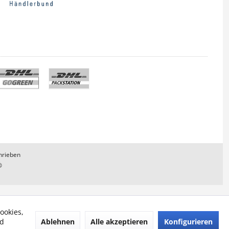
hrieben
®
ookies,
Ablehnen
Alle akzeptieren
Konfigurieren
nd