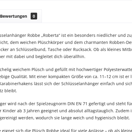
Bewertungen
0
sselanhänger Robbe „Roberta“ ist ein besonders niedlicher und zugl
sicht, dem weichen Plüschkörper und dem charmanten Robben-Desig
ucker an Schlüsselbund, Tasche oder Rucksack. Ob als kleines Mitb
er mit dabei und begleitet dich überallhin.
schelig weichem Plüsch und gefüllt mit hochwertiger Polyesterwa
ebige Qualität. Mit einer kompakten Größe von ca. 11–12 cm ist er 
Karabinerhakens lässt sich der Schlüsselanhänger einfach und sich
z bleibt.
er wird nach der Spielzeugnorm DIN EN 71 gefertigt und steht für
r Kinder ab 3 Jahren geeignet und absolut alltagstauglich. Zudem i
reinigt werden, wodurch sie lange weich und hygienisch bleibt.
eignet sich die Plüsch Robbe ideal für viele Anlässe – ob als klein