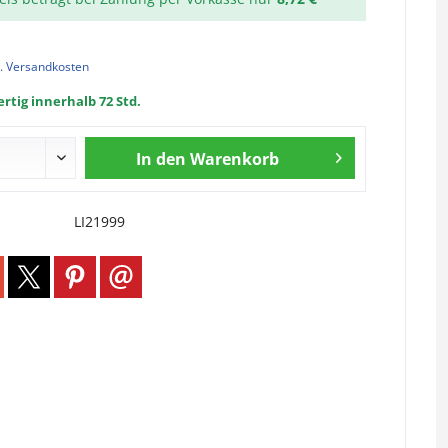
l. Versandkosten
rtig innerhalb 72 Std.
In den
Warenkorb
LI21999