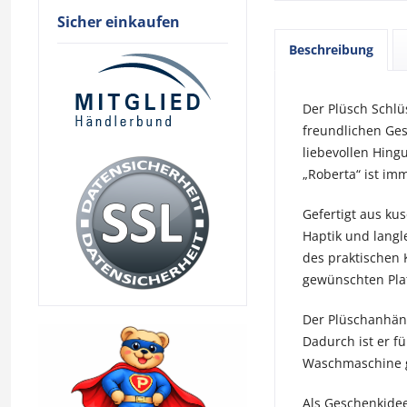
Sicher einkaufen
Beschreibung
Der Plüsch Schlü
freundlichen Ge
liebevollen Hing
„Roberta“ ist imm
Gefertigt aus ku
Haptik und langl
des praktischen 
gewünschten Plat
Der Plüschanhäng
Dadurch ist er fü
Waschmaschine ge
Als Geschenkidee 