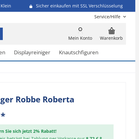
Klein
Sicher einkaufen mit SSL Verschlüsselung
Service/Hilfe
Mein Konto
Warenkorb
en
Displayreiniger
Knautschfiguren
ger Robbe Roberta
 *
rn Sie sich jetzt 2% Rabatt!
reis beträgt bei Zahlung per Vorkasse nur
8,72 € *