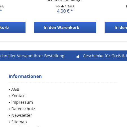
ück
Inhalt
1 Stück
 *
4,90 € *
korb
In den
Warenkorb
In den
schneller Versand Ihrer Bestellung
Geschenke für Groß & 
Informationen
AGB
Kontakt
Impressum
Datenschutz
Newsletter
Sitemap