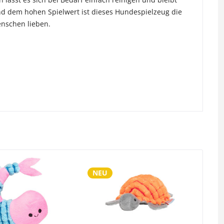
und dem hohen Spielwert ist dieses Hundespielzeug die
enschen lieben.
NEU
N