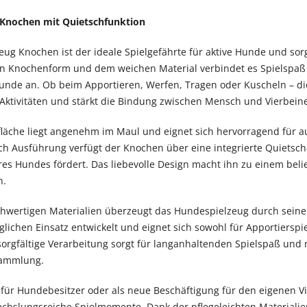
Knochen mit Quietschfunktion
ug Knochen ist der ideale Spielgefährte für aktive Hunde und sorg
en Knochenform und dem weichen Material verbindet es Spielspaß 
Hunde an. Ob beim Apportieren, Werfen, Tragen oder Kuscheln – di
ktivitäten und stärkt die Bindung zwischen Mensch und Vierbeine
läche liegt angenehm im Maul und eignet sich hervorragend für 
ch Ausführung verfügt der Knochen über eine integrierte Quietsch- 
hres Hundes fördert. Das liebevolle Design macht ihn zu einem bel
n.
chwertigen Materialien überzeugt das Hundespielzeug durch sein
glichen Einsatz entwickelt und eignet sich sowohl für Apportiers
 sorgfältige Verarbeitung sorgt für langanhaltenden Spielspaß un
sammlung.
für Hundebesitzer oder als neue Beschäftigung für den eigenen V
hslungsreiche Spielmomente. Dank der pflegeleichten Materialien l