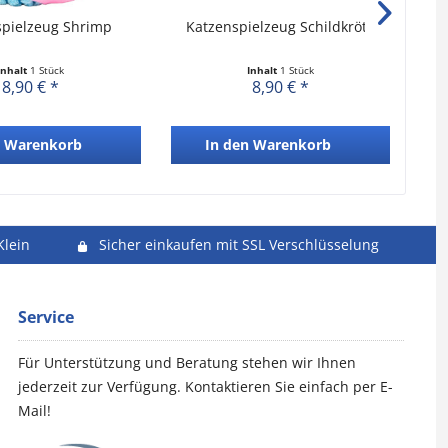
spielzeug Shrimp
Katzenspielzeug Schildkröte
Kat
Inhalt
1 Stück
Inhalt
1 Stück
8,90 € *
8,90 € *
Warenkorb
In den
Warenkorb
Klein
Sicher einkaufen mit SSL Verschlüsselung
Service
Für Unterstützung und Beratung stehen wir Ihnen
jederzeit zur Verfügung. Kontaktieren Sie einfach per E-
Mail!