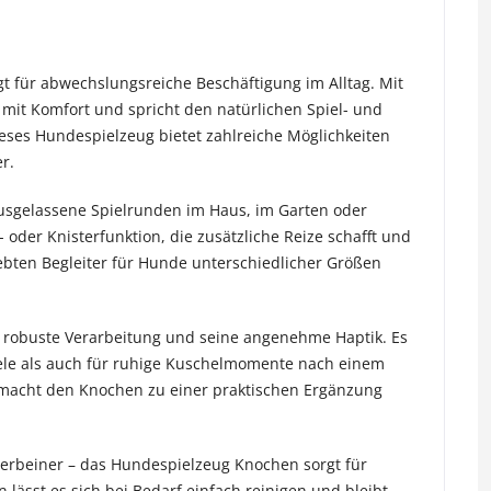
t für abwechslungsreiche Beschäftigung im Alltag. Mit
mit Komfort und spricht den natürlichen Spiel- und
eses Hundespielzeug bietet zahlreiche Möglichkeiten
r.
ausgelassene Spielrunden im Haus, im Garten oder
oder Knisterfunktion, die zusätzliche Reize schafft und
iebten Begleiter für Hunde unterschiedlicher Größen
e robuste Verarbeitung und seine angenehme Haptik. Es
piele als auch für ruhige Kuschelmomente nach einem
d macht den Knochen zu einer praktischen Ergänzung
ierbeiner – das Hundespielzeug Knochen sorgt für
ässt es sich bei Bedarf einfach reinigen und bleibt