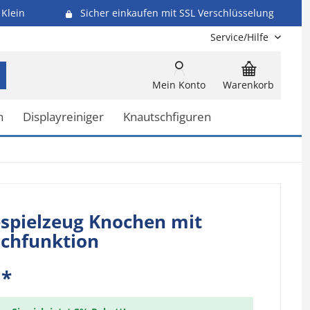
Klein
Sicher einkaufen mit SSL Verschlüsselung
Service/Hilfe
Mein Konto
Warenkorb
n
Displayreiniger
Knautschfiguren
spielzeug Knochen mit
schfunktion
 *