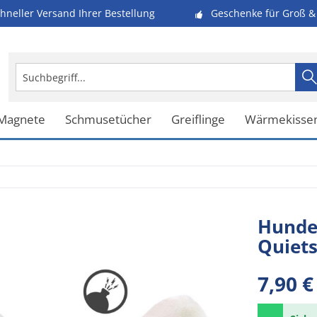
hneller Versand Ihrer Bestellung
Geschenke für Groß & 
 Magnete
Schmusetücher
Greiflinge
Wärmekisse
Hunde
Quiet
7,90 €