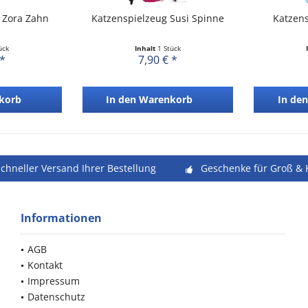
 Zora Zahn
Katzenspielzeug Susi Spinne
Katzen
ück
Inhalt
1 Stück
 *
7,90 € *
korb
In den
Warenkorb
In den
schneller Versand Ihrer Bestellung
Geschenke für Groß & 
Informationen
AGB
Kontakt
Impressum
Datenschutz