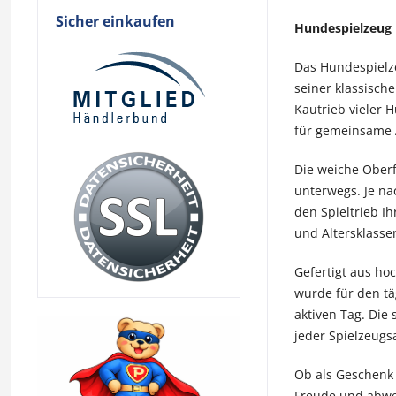
Sicher einkaufen
Hundespielzeug 
Das Hundespielze
seiner klassisch
Kautrieb vieler 
für gemeinsame A
Die weiche Oberf
unterwegs. Je na
den Spieltrieb I
und Altersklasse
Gefertigt aus ho
wurde für den tä
aktiven Tag. Die
jeder Spielzeug
Ob als Geschenk 
Freude und abwec