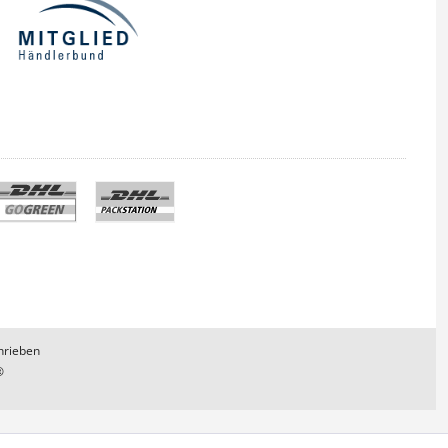
hrieben
®