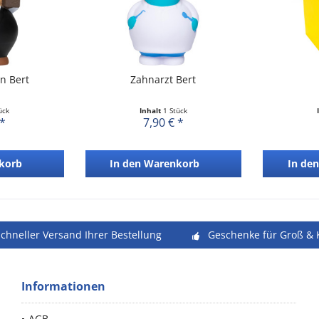
n Bert
Zahnarzt Bert
ück
Inhalt
1 Stück
 *
7,90 € *
korb
In den
Warenkorb
In den
schneller Versand Ihrer Bestellung
Geschenke für Groß & 
Informationen
AGB