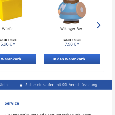
Würfel
Wikinger Bert
Inhalt
1 Stück
Inhalt
1 Stück
5,90 € *
7,90 € *
Warenkorb
In den
Warenkorb
Klein
Sicher einkaufen mit SSL Verschlüsselung
Service
Für Unterstützung und Beratung stehen wir Ihnen