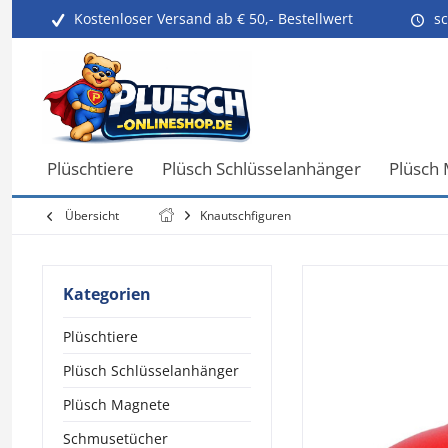
Kostenloser Versand ab € 50,- Bestellwert
sc
Plüschtiere
Plüsch Schlüsselanhänger
Plüsch
Übersicht
Knautschfiguren
Kategorien
Plüschtiere
Plüsch Schlüsselanhänger
Plüsch Magnete
Schmusetücher