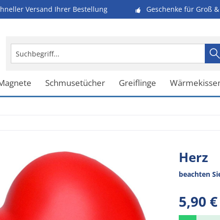
hneller Versand Ihrer Bestellung
Geschenke für Groß & 
 Magnete
Schmusetücher
Greiflinge
Wärmekisse
Herz
beachten Si
5,90 €