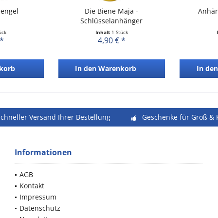
zengel
Die Biene Maja -
Anhän
Schlüsselanhänger
ück
Inhalt
1 Stück
 *
4,90 € *
korb
In den
Warenkorb
In den
schneller Versand Ihrer Bestellung
Geschenke für Groß & 
Informationen
AGB
Kontakt
Impressum
Datenschutz