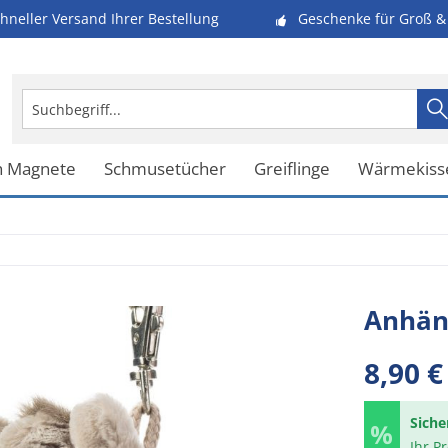
hneller Versand Ihrer Bestellung
Geschenke für Groß & 
h Magnete
Schmusetücher
Greiflinge
Wärmekiss
Anhäng
8,90 €
Siche
Ihr P