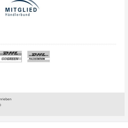
hrieben
®