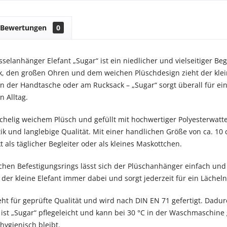
Bewertungen
0
selanhänger Elefant „Sugar“ ist ein niedlicher und vielseitiger Be
, den großen Ohren und dem weichen Plüschdesign zieht der kleine 
n der Handtasche oder am Rucksack – „Sugar“ sorgt überall für ei
n Alltag.
schelig weichem Plüsch und gefüllt mit hochwertiger Polyesterwat
 und langlebige Qualität. Mit einer handlichen Größe von ca. 10 c
t als täglicher Begleiter oder als kleines Maskottchen.
chen Befestigungsrings lässt sich der Plüschanhänger einfach und
 der kleine Elefant immer dabei und sorgt jederzeit für ein Lächeln
ht für geprüfte Qualität und wird nach DIN EN 71 gefertigt. Dadurc
ist „Sugar“ pflegeleicht und kann bei 30 °C in der Waschmaschine 
hygienisch bleibt.