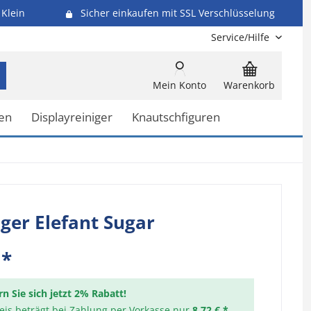
Klein
Sicher einkaufen mit SSL Verschlüsselung
Service/Hilfe
Mein Konto
Warenkorb
en
Displayreiniger
Knautschfiguren
er Elefant Sugar
 *
rn Sie sich jetzt 2% Rabatt!
reis beträgt bei Zahlung per Vorkasse nur
8,72 € *