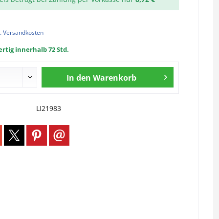
l. Versandkosten
rtig innerhalb 72 Std.
In den
Warenkorb
LI21983