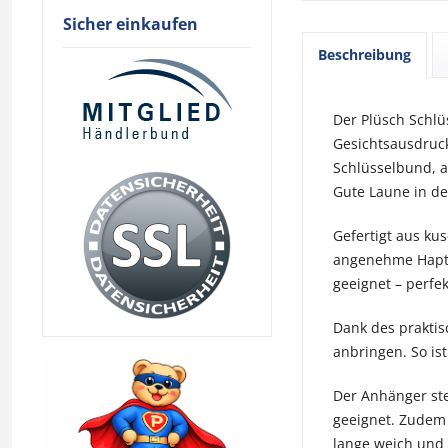
Sicher einkaufen
Beschreibung
Der Plüsch Schlüs
Gesichtsausdruck
Schlüsselbund, a
Gute Laune in de
Gefertigt aus ku
angenehme Haptik
geeignet – perfek
Dank des praktis
anbringen. So ist
Der Anhänger ste
geeignet. Zudem 
lange weich und 