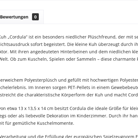
Bewertungen
0
Kuh „Cordula“ ist ein besonders niedlicher Plüschfreund, der mit
ichtsausdruck sofort begeistert. Die kleine Kuh überzeugt durch i
tor. Mit ihren angedeuteten Hinterbeinen und dem niedlichen kle
 Welt. Ob zum Kuscheln, Spielen oder Sammeln – diese charmante P
.
perweichem Polyesterplüsch und gefüllt mit hochwertigen Polyeste
elerlebnis. Im Inneren sorgen PET-Pellets in einem Gewebebeutel 
rstreicht die charakteristische Körperform der Kuh und macht Co
on etwa 13 x 13,5 x 14 cm besitzt Cordula die ideale Größe für klei
gs oder als liebevolle Dekoration im Kinderzimmer. Durch ihr hand
eit für gemütliche Kuschelmomente.
Verarbeitung und die Erfüllung der europäischen Spielzeugnorm EN