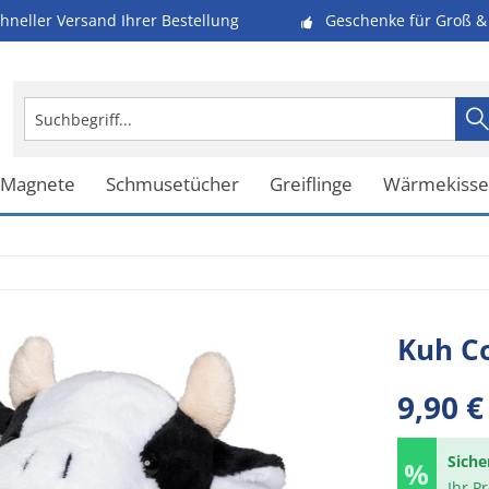
hneller Versand Ihrer Bestellung
Geschenke für Groß & 
 Magnete
Schmusetücher
Greiflinge
Wärmekiss
Kuh C
9,90 €
Siche
Ihr P