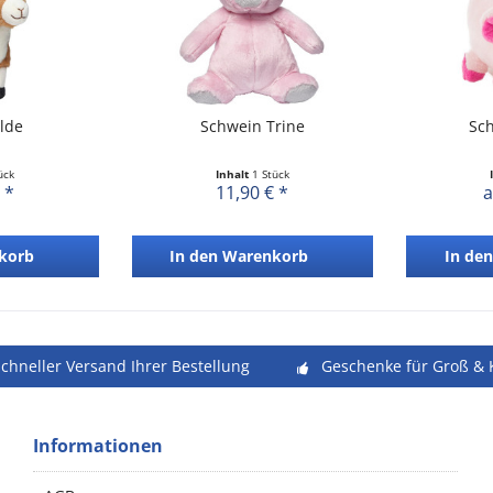
ilde
Schwein Trine
Sc
ück
Inhalt
1 Stück
 *
11,90 € *
a
korb
In den
Warenkorb
In den
schneller Versand Ihrer Bestellung
Geschenke für Groß & 
Informationen