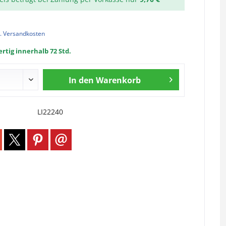
l. Versandkosten
rtig innerhalb 72 Std.
In den
Warenkorb
LI22240