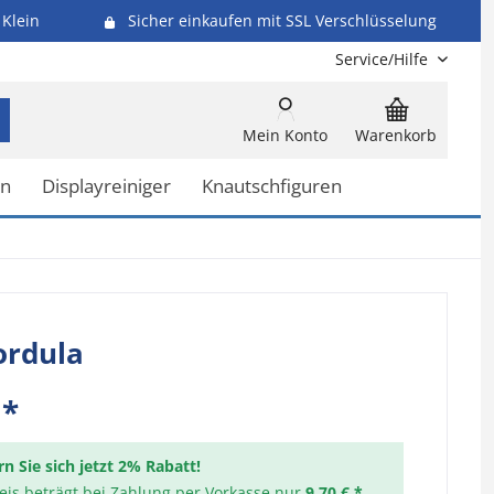
Klein
Sicher einkaufen mit SSL Verschlüsselung
Service/Hilfe
Mein Konto
Warenkorb
en
Displayreiniger
Knautschfiguren
ordula
 *
rn Sie sich jetzt 2% Rabatt!
reis beträgt bei Zahlung per Vorkasse nur
9,70 € *