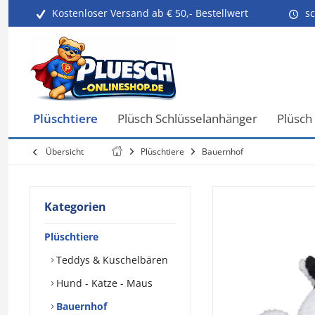
Kostenloser Versand ab € 50,- Bestellwert
sc
Plüschtiere
Plüsch Schlüsselanhänger
Plüsch
Übersicht
Plüschtiere
Bauernhof
Kategorien
Plüschtiere
Teddys & Kuschelbären
Hund - Katze - Maus
Bauernhof