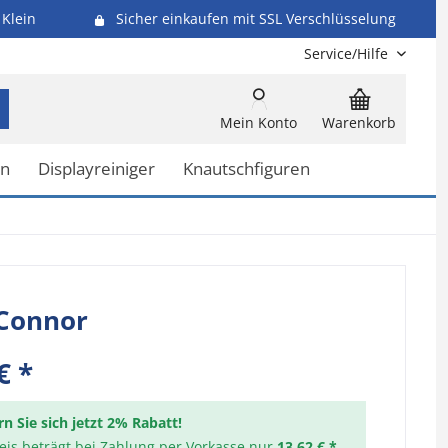
Klein
Sicher einkaufen mit SSL Verschlüsselung
Service/Hilfe
Mein Konto
Warenkorb
en
Displayreiniger
Knautschfiguren
 Connor
€ *
rn Sie sich jetzt 2% Rabatt!
reis beträgt bei Zahlung per Vorkasse nur
13,62 € *