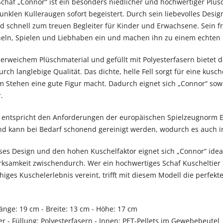
Schaf „Connor“ ist ein besonders niedlicher und hochwertiger Plüs
unklen Kulleraugen sofort begeistert. Durch sein liebevolles Des
d schnell zum treuen Begleiter für Kinder und Erwachsene. Sein 
eln, Spielen und Liebhaben ein und machen ihn zu einem echten H
perweichem Plüschmaterial und gefüllt mit Polyesterfasern bietet 
ch langlebige Qualität. Das dichte, helle Fell sorgt für eine kusch
m Stehen eine gute Figur macht. Dadurch eignet sich „Connor“ sowo
.
 entspricht den Anforderungen der europäischen Spielzeugnorm EN 7
und kann bei Bedarf schonend gereinigt werden, wodurch es auch im
oses Design und den hohen Kuschelfaktor eignet sich „Connor“ idea
rksamkeit zwischendurch. Wer ein hochwertiges Schaf Kuscheltier 
higes Kuschelerlebnis vereint, trifft mit diesem Modell die perfek
änge: 19 cm - Breite: 13 cm - Höhe: 17 cm
er - Füllung: Polyesterfasern - Innen: PET-Pellets im Gewebebeutel