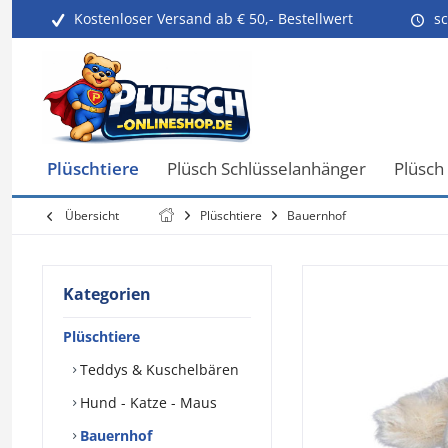
Kostenloser Versand ab € 50,- Bestellwert
sc
Plüschtiere
Plüsch Schlüsselanhänger
Plüsch
Übersicht
Plüschtiere
Bauernhof
Kategorien
Plüschtiere
Teddys & Kuschelbären
Hund - Katze - Maus
Bauernhof