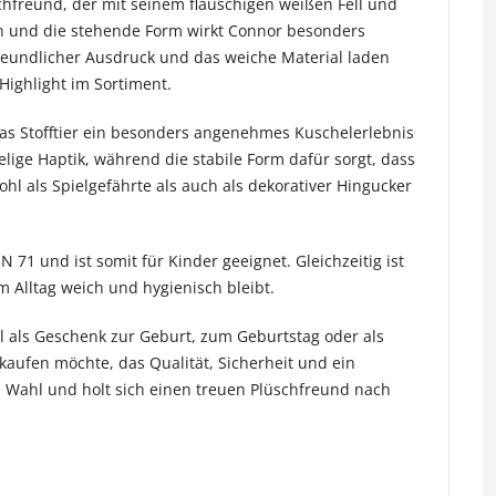
chfreund, der mit seinem flauschigen weißen Fell und
ign und die stehende Form wirkt Connor besonders
freundlicher Ausdruck und das weiche Material laden
ighlight im Sortiment.
das Stofftier ein besonders angenehmes Kuschelerlebnis
elige Haptik, während die stabile Form dafür sorgt, dass
hl als Spielgefährte als auch als dekorativer Hingucker
1 und ist somit für Kinder geeignet. Gleichzeitig ist
 Alltag weich und hygienisch bleibt.
l als Geschenk zur Geburt, zum Geburtstag oder als
kaufen möchte, das Qualität, Sicherheit und ein
te Wahl und holt sich einen treuen Plüschfreund nach