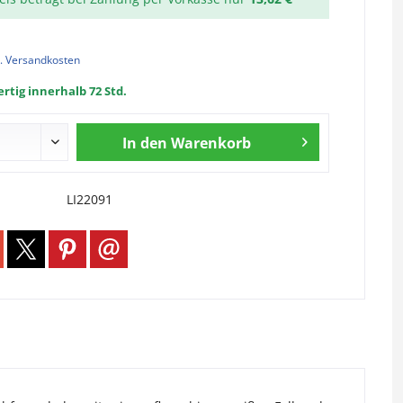
l. Versandkosten
rtig innerhalb 72 Std.
In den
Warenkorb
LI22091