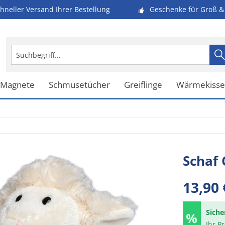
hneller Versand Ihrer Bestellung
Geschenke für Groß & 
 Magnete
Schmusetücher
Greiflinge
Wärmekiss
Schaf
13,90 
Siche
Ihr P