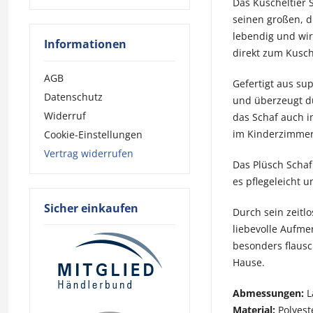
Das Kuscheltier 
seinen großen, d
lebendig und wir
Informationen
direkt zum Kusch
AGB
Gefertigt aus su
Datenschutz
und überzeugt dur
Widerruf
das Schaf auch i
im Kinderzimmer
Cookie-Einstellungen
Vertrag widerrufen
Das Plüsch Schaf
es pflegeleicht 
Sicher einkaufen
Durch sein zeitl
liebevolle Aufme
besonders flausc
Hause.
Abmessungen:
L
Material:
Polyest