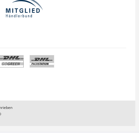
hrieben
®