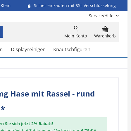
Klein
Sicher einkaufen mit SSL Verschlüsselung
Service/Hilfe
Mein Konto
Warenkorb
n
Displayreiniger
Knautschfiguren
ing Hase mit Rassel - rund
 *
rn Sie sich jetzt 2% Rabatt!
reis beträgt bei Zahlung per Vorkasse nur
6,76 € *