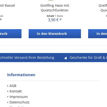
mit Rassel
Greifling Hase mit
Greif
Quietschfunktion
Qui
ück
Inhalt
1 Stück
 *
3,90 € *
korb
In den
Warenkorb
In den
schneller Versand Ihrer Bestellung
Geschenke für Groß & 
Informationen
AGB
Kontakt
Impressum
Datenschutz