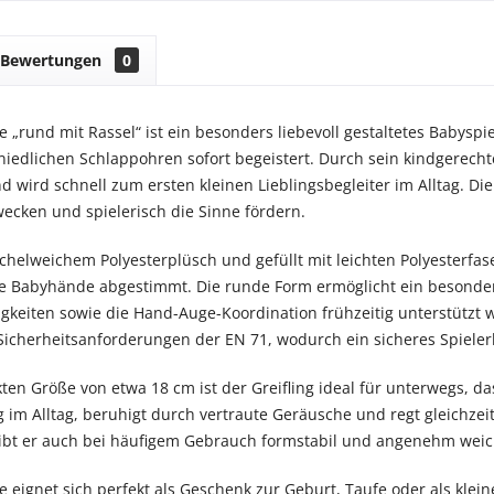
Bewertungen
0
se „rund mit Rassel“ ist ein besonders liebevoll gestaltetes Babys
iedlichen Schlappohren sofort begeistert. Durch sein kindgerecht
 wird schnell zum ersten kleinen Lieblingsbegleiter im Alltag. Die
wecken und spielerisch die Sinne fördern.
schelweichem Polyesterplüsch und gefüllt mit leichten Polyesterfas
ne Babyhände abgestimmt. Die runde Form ermöglicht ein besonder
gkeiten sowie die Hand-Auge-Koordination frühzeitig unterstützt 
Sicherheitsanforderungen der EN 71, wodurch ein sicheres Spielerl
ten Größe von etwa 18 cm ist der Greifling ideal für unterwegs, da
g im Alltag, beruhigt durch vertraute Geräusche und regt gleichze
ibt er auch bei häufigem Gebrauch formstabil und angenehm weic
se eignet sich perfekt als Geschenk zur Geburt, Taufe oder als kle