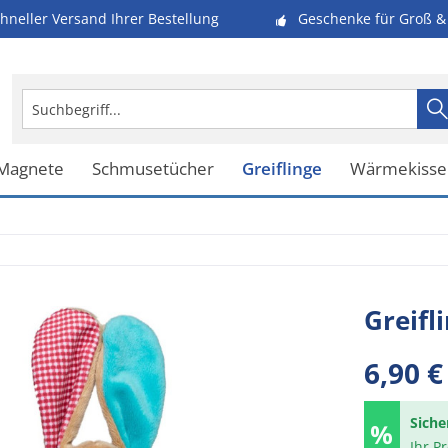
hneller Versand Ihrer Bestellung
Geschenke für Groß & 
 Magnete
Schmusetücher
Greiflinge
Wärmekisse
Greifl
6,90 €
Siche
Ihr P