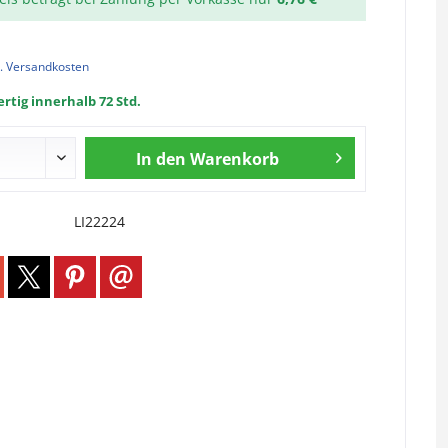
l. Versandkosten
rtig innerhalb 72 Std.
In den
Warenkorb
LI22224