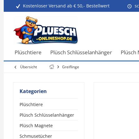
Kostenloser Versand ab € 50,- Bestellwert
sc
Plüschtiere
Plüsch Schlüsselanhänger
Plüsch
Übersicht
Greiflinge
Kategorien
Plüschtiere
Plüsch Schlüsselanhänger
Plüsch Magnete
Schmusetücher