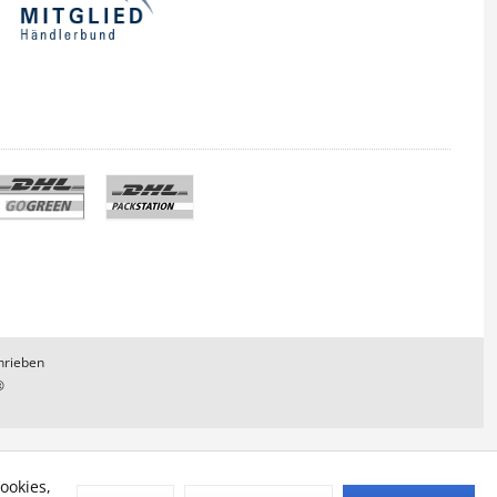
hrieben
®
ookies,