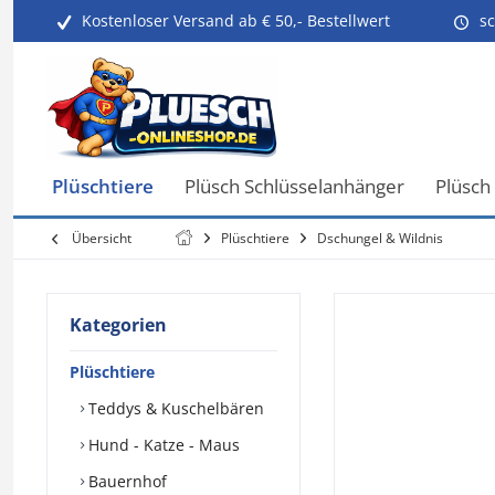
Kostenloser Versand ab € 50,- Bestellwert
sc
Plüschtiere
Plüsch Schlüsselanhänger
Plüsch
Übersicht
Plüschtiere
Dschungel & Wildnis
Kategorien
Plüschtiere
Teddys & Kuschelbären
Hund - Katze - Maus
Bauernhof