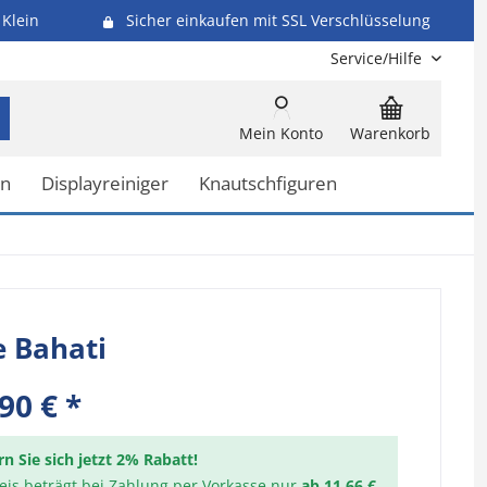
Klein
Sicher einkaufen mit SSL Verschlüsselung
Service/Hilfe
Mein Konto
Warenkorb
en
Displayreiniger
Knautschfiguren
e Bahati
90 € *
rn Sie sich jetzt 2% Rabatt!
reis beträgt bei Zahlung per Vorkasse nur
ab 11,66 €