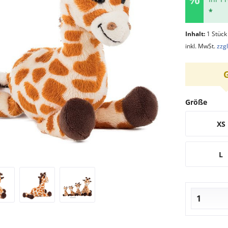
*
Inhalt:
1 Stück
inkl. MwSt.
zzg
Größe
XS
L