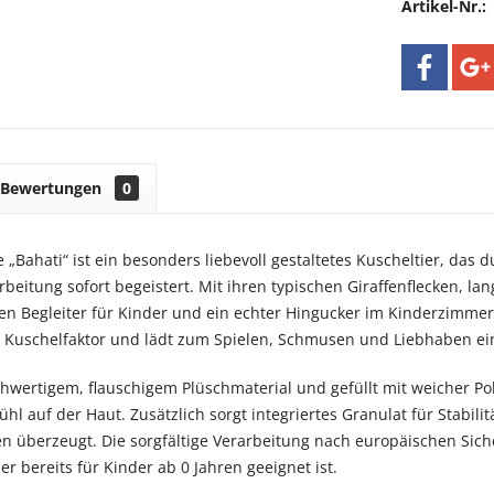
Artikel-Nr.:
Bewertungen
0
e „Bahati“ ist ein besonders liebevoll gestaltetes Kuscheltier, da
arbeitung sofort begeistert. Mit ihren typischen Giraffenflecken, 
en Begleiter für Kinder und ein echter Hingucker im Kinderzimmer.
 Kuschelfaktor und lädt zum Spielen, Schmusen und Liebhaben ei
chwertigem, flauschigem Plüschmaterial und gefüllt mit weicher Pol
l auf der Haut. Zusätzlich sorgt integriertes Granulat für Stabili
en überzeugt. Die sorgfältige Verarbeitung nach europäischen Sic
r bereits für Kinder ab 0 Jahren geeignet ist.