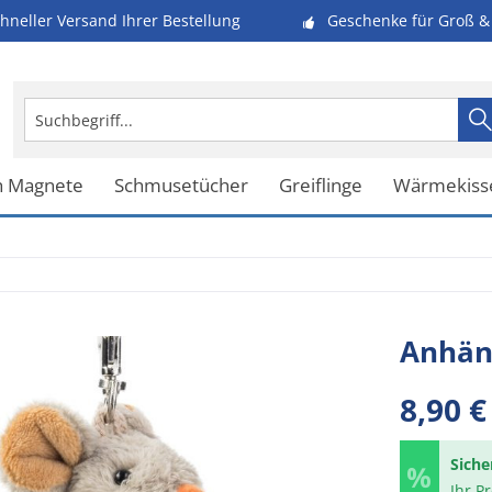
hneller Versand Ihrer Bestellung
Geschenke für Groß & 
h Magnete
Schmusetücher
Greiflinge
Wärmekiss
Anhän
8,90 €
Siche
Ihr P