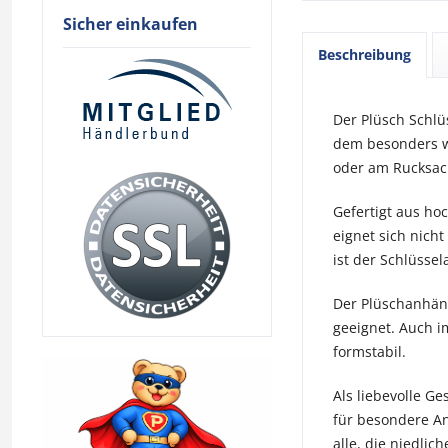
Sicher einkaufen
Beschreibung
Der Plüsch Schlü
dem besonders w
oder am Rucksack
Gefertigt aus ho
eignet sich nich
ist der Schlüsse
Der Plüschanhäng
geeignet. Auch i
formstabil.
Als liebevolle G
für besondere An
alle, die niedlic