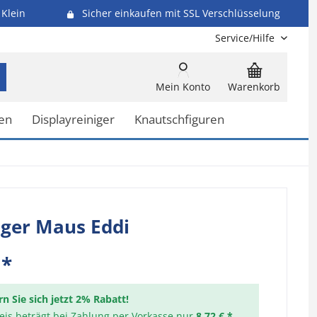
Klein
Sicher einkaufen mit SSL Verschlüsselung
Service/Hilfe
Mein Konto
Warenkorb
en
Displayreiniger
Knautschfiguren
ger Maus Eddi
 *
rn Sie sich jetzt 2% Rabatt!
reis beträgt bei Zahlung per Vorkasse nur
8,72 € *