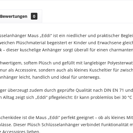
Bewertungen
0
sselanhänger Maus „Eddi“ ist ein niedlicher und praktischer Beglei
eichen Plüschmaterial begeistert er Kinder und Erwachsene glei
 – dieser kuschelige Anhänger sorgt überall für einen charmanten 
chwertigem, softem Plüsch und gefüllt mit langlebiger Polyesterwa
t nur als Accessoire, sondern auch als kleines Kuscheltier für zw
lanhänger leicht, handlich und ideal für unterwegs.
er überzeugt zudem durch geprüfte Qualität nach DIN EN 71 und i
m Alltag zeigt sich „Eddi“ pflegeleicht: Er kann problemlos bei 30
eschenkidee ist die Maus „Eddi“ perfekt geeignet – ob als kleines M
lässe. Dieser Plüsch Schlüsselanhänger verbindet Funktionalität m
he Accessoires lieben.