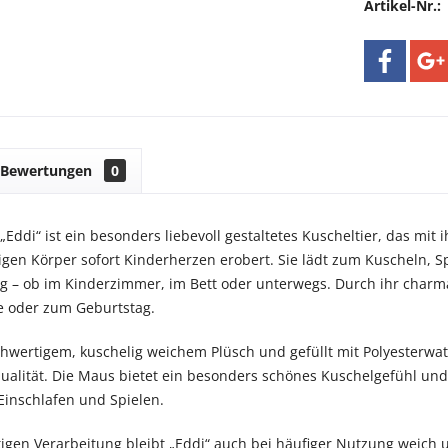
Artikel-Nr.:
Bewertungen
0
„Eddi“ ist ein besonders liebevoll gestaltetes Kuscheltier, das mi
gen Körper sofort Kinderherzen erobert. Sie lädt zum Kuscheln, S
tag – ob im Kinderzimmer, im Bett oder unterwegs. Durch ihr charm
e oder zum Geburtstag.
chwertigem, kuschelig weichem Plüsch und gefüllt mit Polyesterw
ualität. Die Maus bietet ein besonders schönes Kuschelgefühl und
inschlafen und Spielen.
tigen Verarbeitung bleibt „Eddi“ auch bei häufiger Nutzung weich un