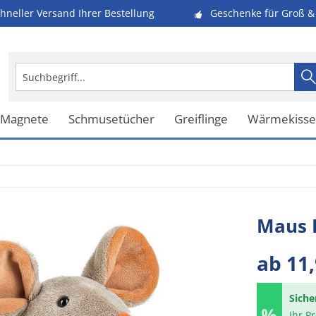
hneller Versand Ihrer Bestellung
Geschenke für Groß & 
 Magnete
Schmusetücher
Greiflinge
Wärmekiss
Maus 
ab 11,
Siche
Ihr P