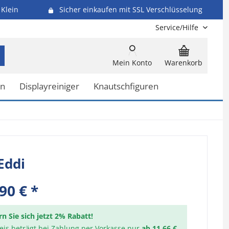
Klein
Sicher einkaufen mit SSL Verschlüsselung
Service/Hilfe
Mein Konto
Warenkorb
en
Displayreiniger
Knautschfiguren
Eddi
90 € *
rn Sie sich jetzt 2% Rabatt!
reis beträgt bei Zahlung per Vorkasse nur
ab 11,66 €