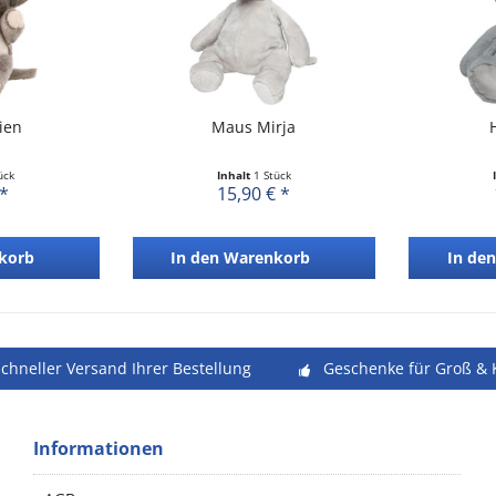
ien
Maus Mirja
ück
Inhalt
1 Stück
 *
15,90 € *
korb
In den
Warenkorb
In den
schneller Versand Ihrer Bestellung
Geschenke für Groß & 
Informationen