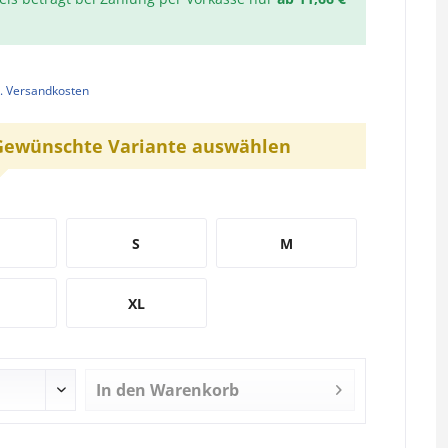
l. Versandkosten
Gewünschte Variante auswählen
S
M
XL
In den
Warenkorb