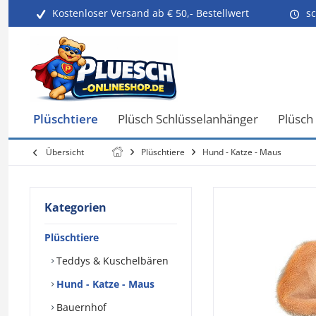
Kostenloser Versand ab € 50,- Bestellwert
sc
Plüschtiere
Plüsch Schlüsselanhänger
Plüsch
Übersicht
Plüschtiere
Hund - Katze - Maus
Kategorien
Plüschtiere
Teddys & Kuschelbären
Hund - Katze - Maus
Bauernhof