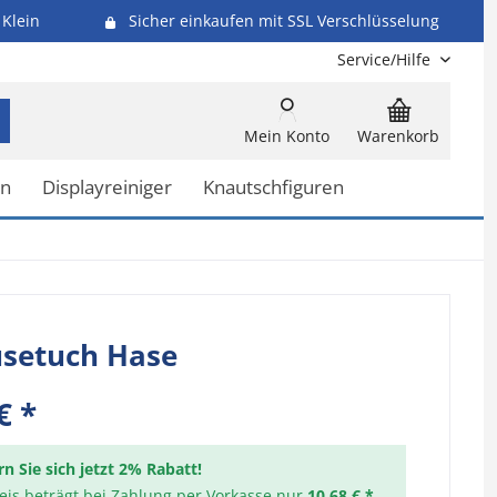
Klein
Sicher einkaufen mit SSL Verschlüsselung
Service/Hilfe
Mein Konto
Warenkorb
en
Displayreiniger
Knautschfiguren
setuch Hase
€ *
rn Sie sich jetzt 2% Rabatt!
reis beträgt bei Zahlung per Vorkasse nur
10,68 € *