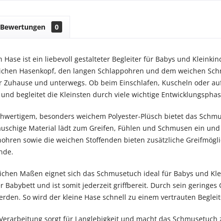
Bewertungen
0
Hase ist ein liebevoll gestalteter Begleiter für Babys und Kleinkin
lichen Hasenkopf, den langen Schlappohren und dem weichen Schm
ür Zuhause und unterwegs. Ob beim Einschlafen, Kuscheln oder au
und begleitet die Kleinsten durch viele wichtige Entwicklungspha
ochwertigem, besonders weichem Polyester-Plüsch bietet das Schm
auschige Material lädt zum Greifen, Fühlen und Schmusen ein und u
ohren sowie die weichen Stoffenden bieten zusätzliche Greifmögli
nde.
ichen Maßen eignet sich das Schmusetuch ideal für Babys und Kle
 Babybett und ist somit jederzeit griffbereit. Durch sein geringes
en. So wird der kleine Hase schnell zu einem vertrauten Begleiter
Verarbeitung sorgt für Langlebigkeit und macht das Schmusetuch z