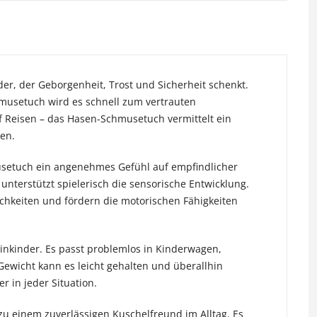
der, der Geborgenheit, Trost und Sicherheit schenkt.
usetuch wird es schnell zum vertrauten
f Reisen – das Hasen-Schmusetuch vermittelt ein
sen.
usetuch ein angenehmes Gefühl auf empfindlicher
nterstützt spielerisch die sensorische Entwicklung.
chkeiten und fördern die motorischen Fähigkeiten
inkinder. Es passt problemlos in Kinderwagen,
 Gewicht kann es leicht gehalten und überallhin
 in jeder Situation.
u einem zuverlässigen Kuschelfreund im Alltag. Es