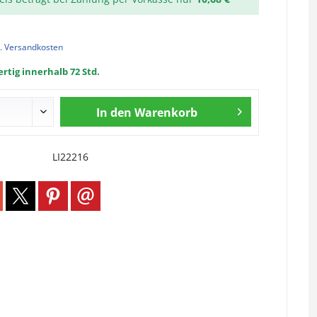
l. Versandkosten
rtig innerhalb 72 Std.
In den
Warenkorb
LI22216