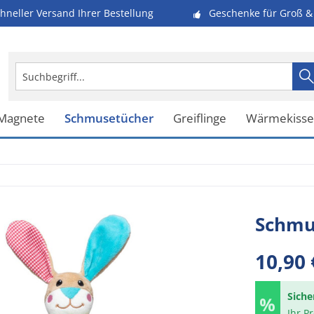
hneller Versand Ihrer Bestellung
Geschenke für Groß & 
 Magnete
Schmusetücher
Greiflinge
Wärmekiss
Schmu
10,90 
Siche
Ihr P