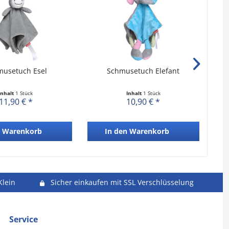
musetuch Esel
Schmusetuch Elefant
Inhalt
1 Stück
Inhalt
1 Stück
11,90 € *
10,90 € *
Warenkorb
In den
Warenkorb
Klein
Sicher einkaufen mit SSL Verschlüsselung
Service