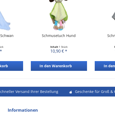
 Schwan
Schmusetuch Hund
Sch
ück
Inhalt
1 Stück
 *
10,90 € *
korb
In den
Warenkorb
In den
schneller Versand Ihrer Bestellung
Geschenke für Groß & 
Informationen