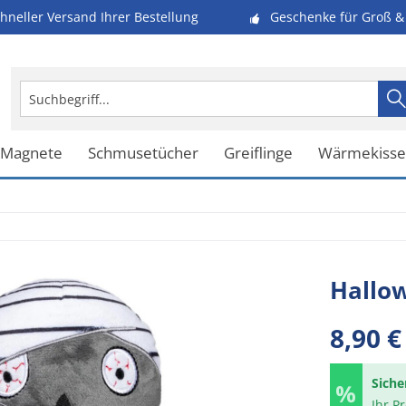
hneller Versand Ihrer Bestellung
Geschenke für Groß & 
 Magnete
Schmusetücher
Greiflinge
Wärmekiss
Hallo
8,90 €
Siche
Ihr P