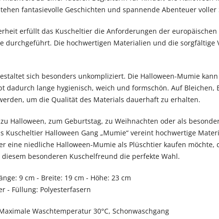
tehen fantasievolle Geschichten und spannende Abenteuer voller 
erheit erfüllt das Kuscheltier die Anforderungen der europäischen
se durchgeführt. Die hochwertigen Materialien und die sorgfältige 
 gestaltet sich besonders unkompliziert. Die Halloween-Mumie ka
t dadurch lange hygienisch, weich und formschön. Auf Bleichen,
 werden, um die Qualität des Materials dauerhaft zu erhalten.
 zu Halloween, zum Geburtstag, zu Weihnachten oder als besonde
as Kuscheltier Halloween Gang „Mumie“ vereint hochwertige Materi
er eine niedliche Halloween-Mumie als Plüschtier kaufen möchte,
mit diesem besonderen Kuschelfreund die perfekte Wahl.
änge: 9 cm - Breite: 19 cm - Höhe: 23 cm
r - Füllung: Polyesterfasern
Maximale Waschtemperatur 30°C, Schonwaschgang