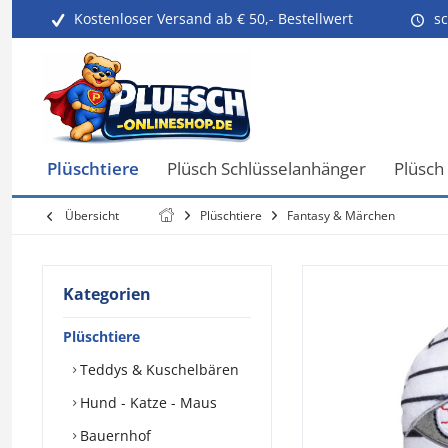
Kostenloser Versand ab € 50,- Bestellwert
sc
Plüschtiere
Plüsch Schlüsselanhänger
Plüsch
Übersicht
Plüschtiere
Fantasy & Märchen
Kategorien
Plüschtiere
Teddys & Kuschelbären
Hund - Katze - Maus
Bauernhof