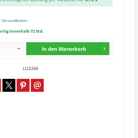
l. Versandkosten
rtig innerhalb 72 Std.
In den
Warenkorb
LI22266