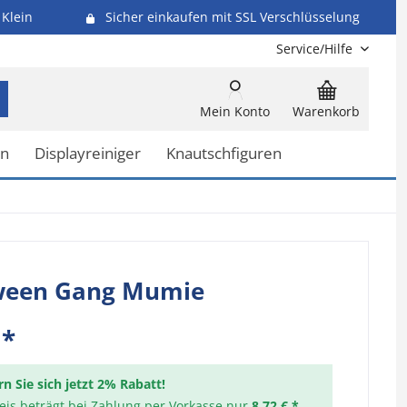
Klein
Sicher einkaufen mit SSL Verschlüsselung
Service/Hilfe
Mein Konto
Warenkorb
en
Displayreiniger
Knautschfiguren
ween Gang Mumie
 *
rn Sie sich jetzt 2% Rabatt!
reis beträgt bei Zahlung per Vorkasse nur
8,72 € *