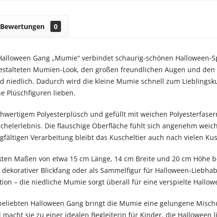
Bewertungen
0
 Halloween Gang „Mumie“ verbindet schaurig-schönen Halloween-S
gestalteten Mumien-Look, den großen freundlichen Augen und den d
d niedlich. Dadurch wird die kleine Mumie schnell zum Lieblingsku
 Plüschfiguren lieben.
chwertigem Polyesterplüsch und gefüllt mit weichen Polyesterfase
elerlebnis. Die flauschige Oberfläche fühlt sich angenehm weic
rgfältigen Verarbeitung bleibt das Kuscheltier auch nach vielen K
ten Maßen von etwa 15 cm Länge, 14 cm Breite und 20 cm Höhe bes
 dekorativer Blickfang oder als Sammelfigur für Halloween-Liebh
tion – die niedliche Mumie sorgt überall für eine verspielte Hall
 beliebten Halloween Gang bringt die Mumie eine gelungene Mischu
 macht sie zu einer idealen Begleiterin für Kinder, die Halloween 