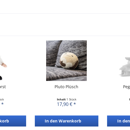
rst
Pluto Plüsch
Peg
ück
Inhalt
1 Stück
 *
17,90 € *
korb
In den
Warenkorb
In den